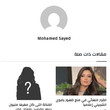
حقيقة إصابته تآمر حسني بكورونا
Mohamed Sayed
مقالات ذات صلة
القرار النهائي في منع ظهور رضوى
الشربيني إعلاميا
الفنانة التى كان مهرها مليون
دولار وقصرين وتعتزل الفن .