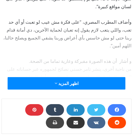
لسان مواقع كبيرة”.
وأضاف المطرب المصري، “على فكرة مش عيب لو تعبت أو أي حد
تعب، واللي يتعب لازم يقول إنه تعبان لحماية الآخرين، دي أمانة قدام
ربنا حتى لو مش حاسس بأي أعراض وربنا يشفي الجميع ويصلح حالنا،
اللهم أمين”.
و أشار أن هذه الصورة مفبركة وعارية تماما من الصحة.
من ناحية أخرى، ينشر تامر حسني نصائح لجمهوره عبر حساباته على
المواقع التواصل الاجتماعي، بعض النصائح من أجل الوقاية من فيروس
اظهر المزيد
“كورونا” المستجد، ومنها شرب الماء باستمرار، والتوعية بأهمية ارتداء
الكمامات عند الخروج من المنزل وعدم الاستهتار بها.
وكانت آخر أعمال تامر حسني الفنية فيلم “الفلوس”، الذي طرح في
ديسمبر/ كانون الأول، ويشاركه بطولته خالد الصاوي وزينة، وهو قصة
تامر حسني، وتأليف محمد عبد المعطي ومن إخراج سعيد الماروق.