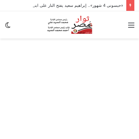
«حبسونى 4 شهور».. إبراهيم سعيد يفتح النار على ابنتيه: والله ما مسامحكم
القائمة
ال
ال