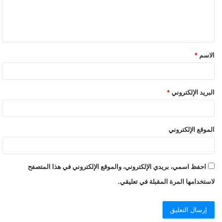
“بلازما النقاهة”.. كما تم استبعاد المرضى الذين تقل أعمارهم عن 18
عاما.
و كشف مركز أبوظبي للخلايا الجذعية أن الباحثين يقومون حاليا
بمراحل مختلفة من التجارب لتحديد فعالية العلاج «المرحلة التجريبية
الاسم
*
الثالثة»، والجرعة القصوى المثالية، وفعالية العلاج في أمراض الجهاز
التنفسي الأخرى مثل الربو، ومرض الانسداد الرئوي المزمن، والتليف
البريد الإلكتروني
*
الكيسي.
الإمارات تحصل على براءة اختراع لعلاج كورونا بـ"الخلايا
الموقع الإلكتروني
الجذعية"
احفظ اسمي، بريدي الإلكتروني، والموقع الإلكتروني في هذا المتصفح
لاستخدامها المرة المقبلة في تعليقي.