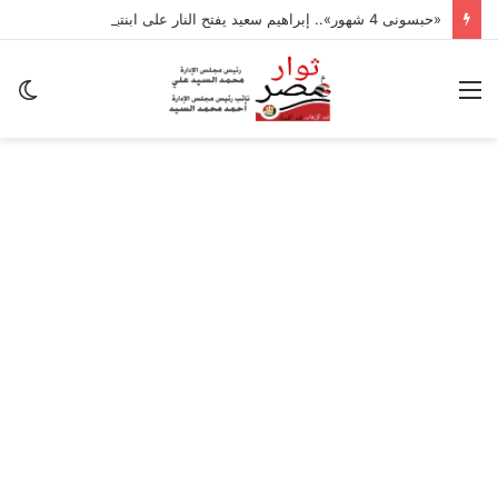
«حبسونى 4 شهور».. إبراهيم سعيد يفتح النار على ابنتيه: والله ما مسامحكم
القائمة
ال
ال