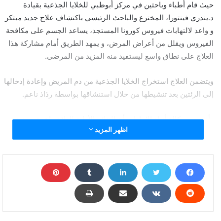
حيث قام أطباء وباحثين في مركز أبوظبي للخلايا الجذعية بقيادة
د.يندري فينتورا، المخترع والباحث الرئيسي باكتشاف علاج جديد مبتكر
و واعد لالتهابات فيروس كورونا المستجد، يساعد الجسم على مكافحة
الفيروس ويقلل من أعراض المرض، و يمهد الطريق أمام مشاركة هذا
العلاج على نطاق واسع ليستفيد منه المزيد من المرضى.
ويتضمن العلاج استخراج الخلايا الجذعية من دم المريض وإعادة إدخالها
إلى الرئتين بعد تنشيطها من خلال استنشاقها بواسطة رذاذ ناعم.
وأوضحت وكالة أنباء الإمارات أن النتائج الأولية للعلاج واعدة حيث تمت
اظهر المزيد
تجربته على 73 مصابا بفيروس كورونا المستجد «كوفيد-19»، كانوا
يعانون من أعراض متوسطة إلى شديدة، واستجاب جميع المرضى
بشكل جيد للعلاج ما يدل على أنه كان فعالا.. غير أن الباحثين أكدوا في
ذلك الوقت أن النتائج لا تزال أولية وأن هناك حاجة إلى مزيد من تحليل
البيانات.
كما أعلن مركز الخلايا الجذعية في أبوظبي اليوم أن نتائج التحاليل