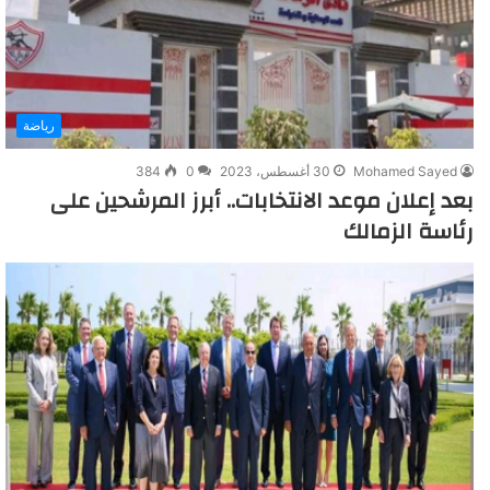
رياضة
Mohamed Sayed
30 أغسطس، 2023
0
384
بعد إعلان موعد الانتخابات.. أبرز المرشحين على
رئاسة الزمالك