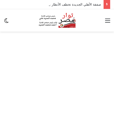
صفقة الأهلي الجديدة تخطف الأنظار في معسكر إسبانيا.. وسر غياب منصف بقرار
القائمة
ال
ال