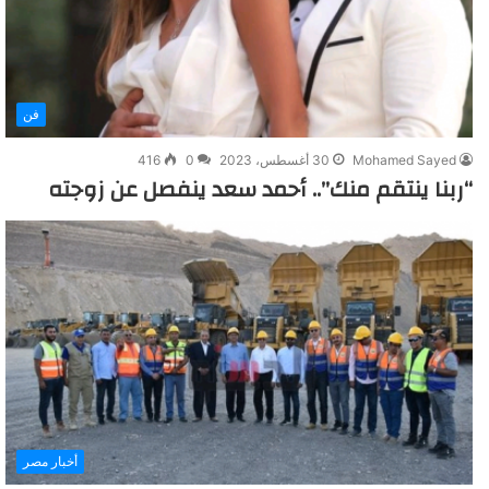
فن
Mohamed Sayed
30 أغسطس، 2023
0
416
“ربنا ينتقم منك”.. أحمد سعد ينفصل عن زوجته
أخبار مصر