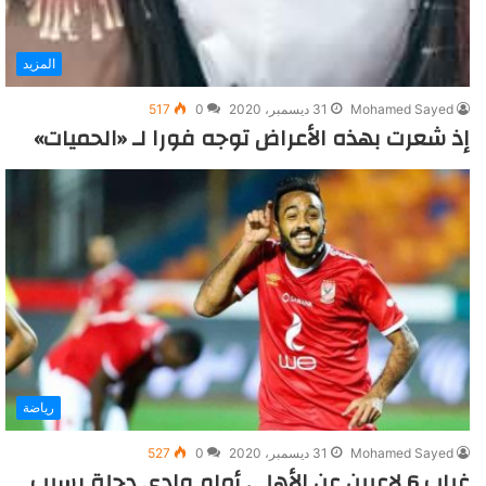
المزيد
Mohamed Sayed
31 ديسمبر، 2020
0
517
إذ شعرت بهذه الأعراض توجه فورا لـ «الحميات»
رياضة
Mohamed Sayed
31 ديسمبر، 2020
0
527
غياب 6 لاعبين عن الأهلي أمام وادي دجلة بسبب