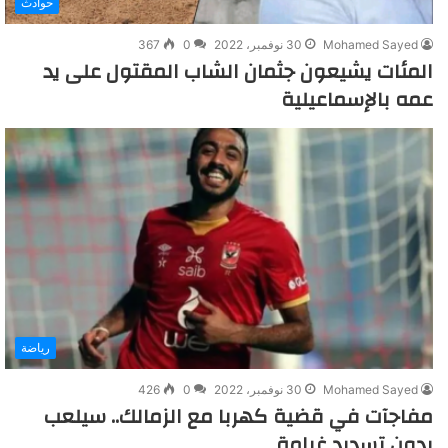
حوادث
Mohamed Sayed
30 نوفمبر، 2022
0
367
المئات يشيعون جثمان الشاب المقتول على يد
عمه بالإسماعيلية
رياضة
Mohamed Sayed
30 نوفمبر، 2022
0
426
مفاجآت في قضية كهربا مع الزمالك.. سيلعب
بدون تسديد غرامة