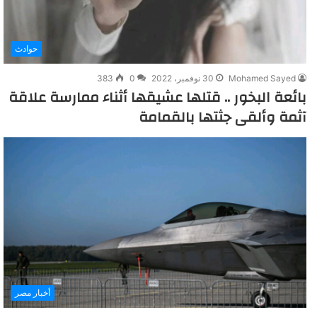
حوادث
Mohamed Sayed
30 نوفمبر، 2022
0
383
بائعة البخور .. قتلها عشيقها أثناء ممارسة علاقة
آثمة وألقى جثتها بالقمامة
أخبار مصر