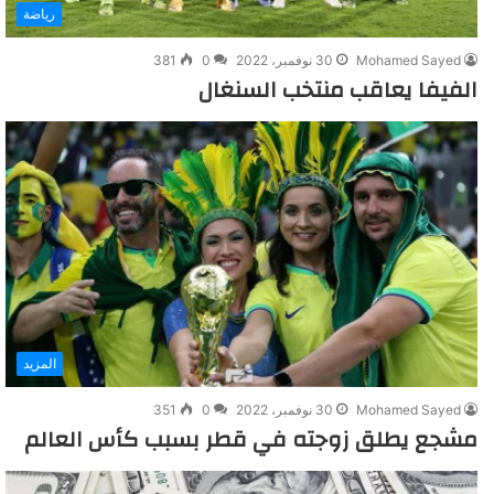
رياضة
Mohamed Sayed
30 نوفمبر، 2022
0
381
الفيفا يعاقب منتخب السنغال
المزيد
Mohamed Sayed
30 نوفمبر، 2022
0
351
مشجع يطلق زوجته في قطر بسبب كأس العالم