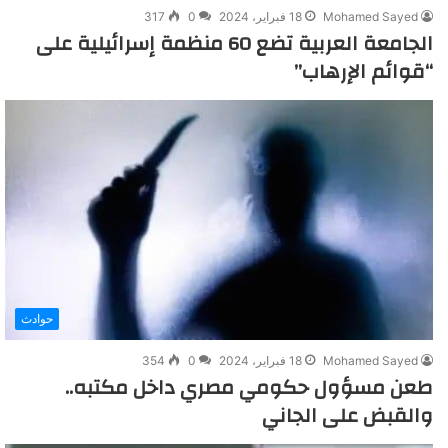
Mohamed Sayed
18 فبراير، 2024
0
317
الجامعة العربية تضع 60 منظمة إسرائيلية على
“قوائم الإرهاب”
حوادث
Mohamed Sayed
18 فبراير، 2024
0
354
طعن مسؤول حكومي مصري داخل مكتبه..
والقبض على الجاني