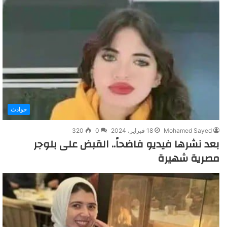
حوادث
Mohamed Sayed
18 فبراير، 2024
0
320
بعد نشرها فيديو فاضحاً.. القبض على بلوجر
مصرية شهيرة