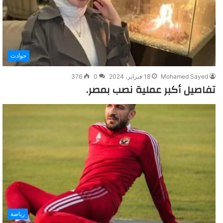
حوادث
Mohamed Sayed
18 فبراير، 2024
0
376
تفاصيل أكبر عملية نصب بمصر.
رياضة