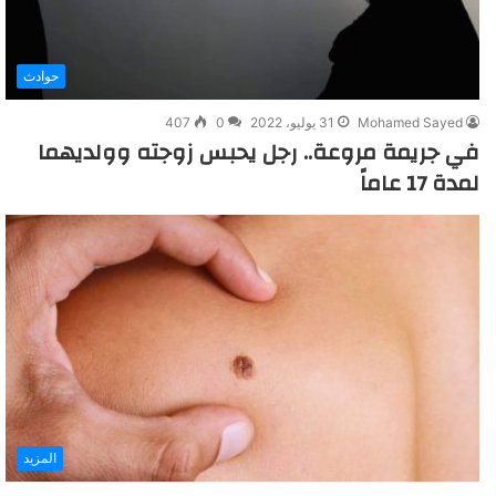
حوادث
Mohamed Sayed
31 يوليو، 2022
0
407
في جريمة مروعة.. رجل يحبس زوجته وولديهما
لمدة 17 عاماً
المزيد