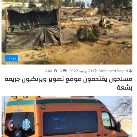
حوادث
Mohamed Sayed
31 يوليو، 2022
0
444
مسلحون يقتحمون موقع تصوير ويرتكبون جريمة
بشعة