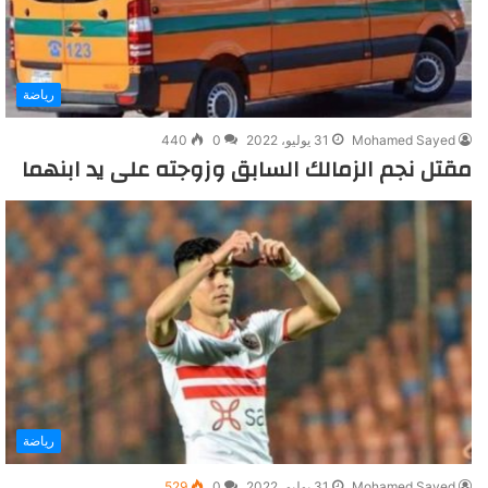
رياضة
Mohamed Sayed
31 يوليو، 2022
0
440
مقتل نجم الزمالك السابق وزوجته على يد ابنهما
رياضة
Mohamed Sayed
31 يوليو، 2022
0
529