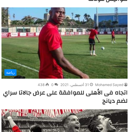
رياضة
Mohamed Sayed
31 أغسطس، 2021
0
438
اتجاه فى الأهلى للموافقة على عرض جالاتا سراي
لضم ديانج