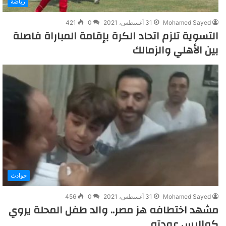
رياضة
Mohamed Sayed
31 أغسطس، 2021
0
421
التسوية تلزم اتحاد الكرة بإقامة المباراة فاصلة
بين الأهلي والزمالك
حوادث
Mohamed Sayed
31 أغسطس، 2021
0
456
مشهد اختطافه هز مصر.. والد طفل المحلة يروي
كواليس عودته