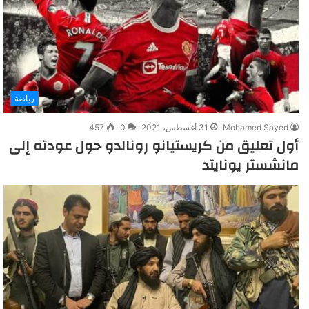
رياضة
Mohamed Sayed
31 أغسطس، 2021
0
457
أول تعليق من كريستيانو رونالدو حول عودته إلى
مانشستر يونايتد