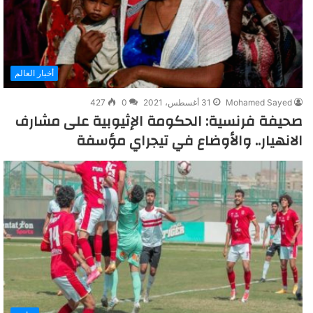
أخبار العالم
Mohamed Sayed
31 أغسطس، 2021
0
427
صحيفة فرنسية: الحكومة الإثيوبية على مشارف
الانهيار.. والأوضاع في تيجراي مؤسفة