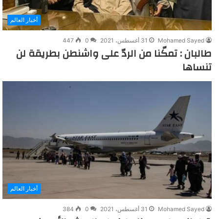
أخبار العالم
Mohamed Sayed
31 أغسطس، 2021
0
447
طالبان : تمكّنا من الردّ على واشنطن بطريقة لن
تنساها
أخبار العالم
Mohamed Sayed
31 أغسطس، 2021
0
384