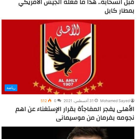
قبل انسحابه.. هذا ما فعله الجيش الأمريكي
بمطار كابل
رياضة
Mohamed Sayed
31 أغسطس، 2021
0
512
الأهلى يفجر المفاجأة بقرار الإستغناء عن اهم
نجومه بفرمان من موسيمانى