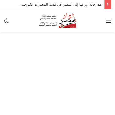
بعد إحالة أوراقها إلى المفتي في قضية المخدرات الكبرى.. من هي سارة خليفة؟
القائمة
ال
ال