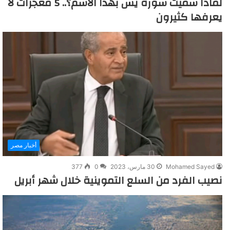
لماذا سميت سورة يس بهذا الاسم؟.. 5 معجزات لا
يعرفها كثيرون
أخبار مصر
Mohamed Sayed
30 مارس، 2023
0
377
نصيب الفرد من السلع التموينية خلال شهر أبريل