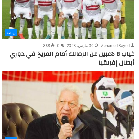
رياضة
Mohamed Sayed
30 مارس، 2023
0
388
غياب 8 لاعبين عن الزمالك أمام المريخ في دوري
أبطال إفريقيا