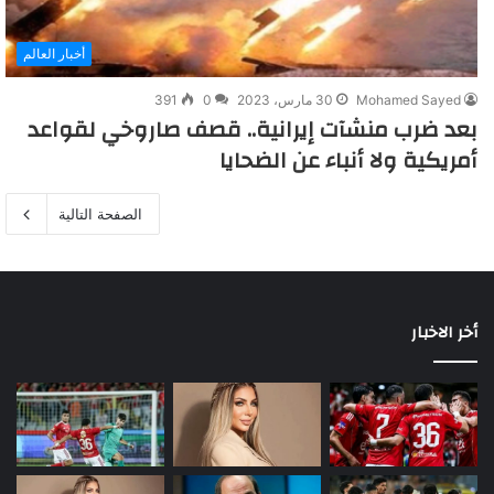
أخبار العالم
Mohamed Sayed
30 مارس، 2023
0
391
بعد ضرب منشآت إيرانية.. قصف صاروخي لقواعد
أمريكية ولا أنباء عن الضحايا
الصفحة التالية
أخر الاخبار