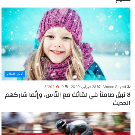
أخبار العالم
Ahmed Sayed
28 فبراير، 2020
0
3٬207
لا تبقَ صامتاً في لقائك مع النّاس، وإنّما شاركهم
الحديث