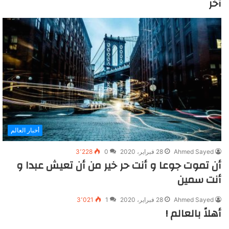
آخر
أخبار العالم
Ahmed Sayed
28 فبراير، 2020
0
3٬228
أن تموت جوعا و أنت حر خير من أن تعيش عبدا و
أنت سمين
Ahmed Sayed
28 فبراير، 2020
1
3٬021
أهلاً بالعالم !