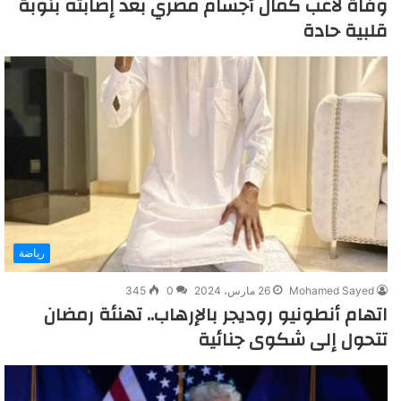
وفاة لاعب كمال أجسام مصري بعد إصابته بنوبة
قلبية حادة
رياضة
Mohamed Sayed
26 مارس، 2024
0
345
اتهام أنطونيو روديجر بالإرهاب.. تهنئة رمضان
تتحول إلى شكوى جنائية