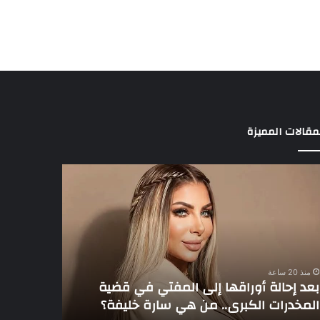
مقالات المميزة
د
3
الة
لاعبين
راقها
يخطفون
ى
أنظار
مفتي
عموتة
في
ية
الأهلي
منذ 20 ساعة
مخدرات
بعد إحالة أوراقها إلى المفتي في قضية
منذ 20 ساعة
كبرى..
المخدرات الكبرى.. من هي سارة خليفة؟
3 لاعبين يخطفون أنظار عموتة في الأهلي