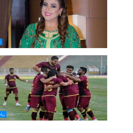
ف
ريا