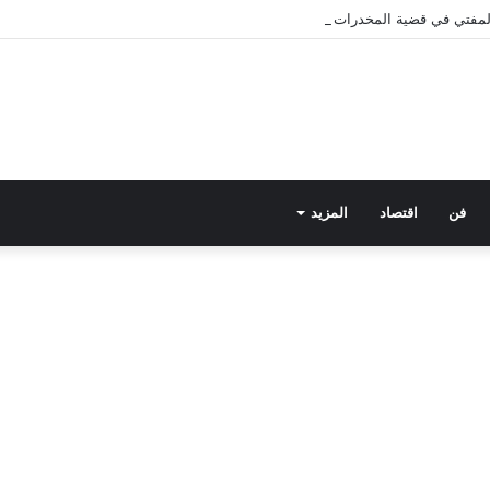
 المفتي في قضية المخدرات الكبرى.. من هي سارة خليفة؟
فن
اقتصاد
المزيد