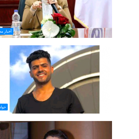
أخبار م
حوا