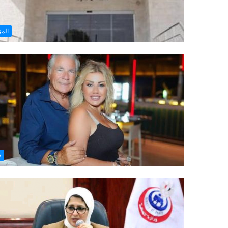
المز
ف