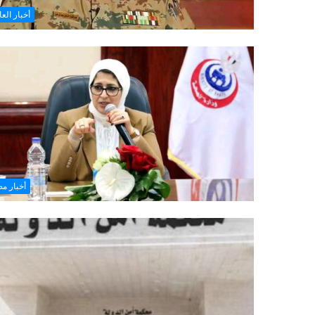
أخبار العا
أخبار م