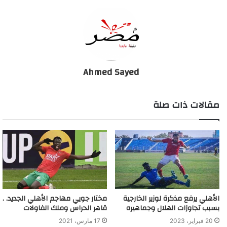
الانتقال للزمالك
قد يعيد عاشور النظر في عرض الزمالك الذي قدمه له وكيل اللاعبين
سيد مرعي، خاصةَ أنه من المتوقع أن يجري مسئولو الزمالك اتصالات
باللاعب بعد انقطاع علاقته بمسئولي الأهلي مؤخرا.
Ahmed Sayed
الانتقال للدوريات الخليجية
من المحتمل أيضا أن يتلقى اللاعب عرضا من أحد أندية الدوري
مقالات ذات صلة
السعودي بتوصية من آل الشيخ للعب لفترة لحين إعلان اعتزاله كرة
القدم.
الانتقال لبيراميدز
الخيار الأخير لعاشور هو الموافقة على العرض الذي تلقاها من نادي
بيراميدز لينضم وقتها إلى الثنائي أحمد فتحي وعبد الله السعيد.
الأهلي يرفع مذكرة لوزير الخارجية
مختار جويي مهاجم الأهلي الجديد. .
مصير حسام عاشور بعد قرارات مجلس الأهلي
بسبب تجاوزات الهلال وجماهيره
قاهر الحراس وملك الفاولات
20 فبراير، 2023
17 مارس، 2021