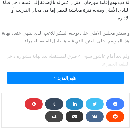
للاعب وهو إقامة مهرجان اعتزال كبير له بالإضافة إلى عمله داخل قناة
النادي الأهلي ومنحه فترة معايشة للعمل إما في مجال التدريب أو
الإدارة.
واستقر مجلس الأهلي على توجيه الشكر للاعب الذي ينتهي عقده نهاية
هذا الموسم، على الفترة التي قضاها داخل القلعة الحمراء.
ولم يعد أمام عاشور سوى 4 طرق لمستقبله بعد نهاية مشواره داخل
القلعة الحمراء.
اظهر المزيد
الاعتزال
الطريق الأول هو الاعتزال مع الاتفاق مع المستشار تركي آل الشيخ
بإقامة مهرجان اعتزال له، لكن من المتوقع عدم اتخاذ عاشور قرار
الاعتزال خاصةً بعد قرار مجلس الأهلي بإلغاء العرض المقدم له.
وفي الوقت نفسه يرى عاشور أنه قادر على الاستمرار في الملاعب
لعامين كحد أقصى.