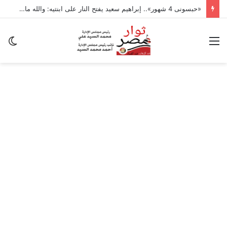
«حبسونى 4 شهور».. إبراهيم سعيد يفتح النار على ابنتيه: والله ما مسامحكم
القائمة
ال
ال