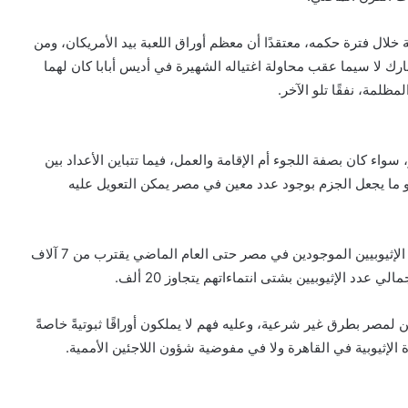
خلال فترة حكمه، معتقدًا أن معظم أوراق اللعبة بيد الأمريكان، ومن
ك لا سيما عقب محاولة اغتياله الشهيرة في أديس أبابا كان لهما
مظلمة، نفقًا تلو الآخر.
سواء كان بصفة اللجوء أم الإقامة والعمل، فيما تتباين الأعداد بين
و ما يجعل الجزم بوجود عدد معين في مصر يمكن التعويل عليه
المفوضية العامة لشؤون اللاجئين تشير إلى أن عدد اللاجئين الإثيوبيين الموجودين في مصر حتى العام الماضي يقترب من 7 آلاف
دد الإثيوبيين بشتى انتماءاتهم يتجاوز 20 ألف.
ين لمصر بطرق غير شرعية، وعليه فهم لا يملكون أوراقًا ثبوتيةً خاصةً
 الإثيوبية في القاهرة ولا في مفوضية شؤون اللاجئين الأممية.