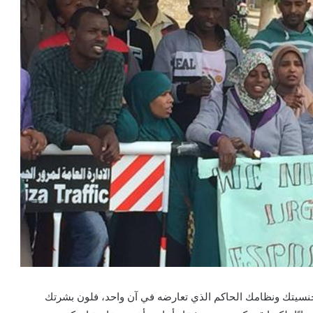
 جنسيتك ونظامك الحاكم الذي تعارضه في آن واحد، فلون بشرتك