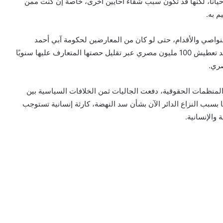
حيانًا، لكنها قد تكون سبب شقاء أحايين أخرى، خاصة إن كنت ممن
م به.
النواصي والأقدام، حتى لو كان من المعارضين لحكومة آبي أحمد
والفارين من بطش سلطاته، إذ يكفي أنك من الدولة التي تريد تعطيش 100 مليون مصري عبر تقليل حصتها المتعارف عليها سنويًا
صري.
 المنظمات الحقوقية، دفعت الجاليات ثمن الخلافات السياسية بين
 بسبب النزاع الدائر الآن بشأن سد النهضة، كارثة إنسانية تستوجب
والإنسانية.