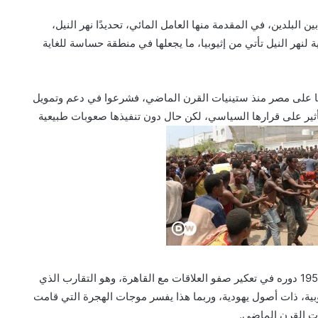
ن البلدين، في المقدمة منها العامل المائي، تحديدًا نهر النيل،
من 85% من التدفقات المائية لنهر النيل تأتي من إثيوبيا، ما يجعلها في منطقة حساسة للغاية
ها على مصر منذ ستينيات القرن الماضي، فشرعوا في دعم وتمويل
أثير على قرارها السياسي، لكن حال دون تنفيذها صعوبات طبيعية
كما لعب التقارب التاريخي بين إثيوبيا و”إسرائيل” منذ عام 1956 دوره في تعكير صفو العلاقات مع القاهرة، وهو التقارب الذي
إثيوبية، ذات أصول يهودية، وربما هذا يفسر موجات الهجرة التي قامت
يات القرن الماضي.