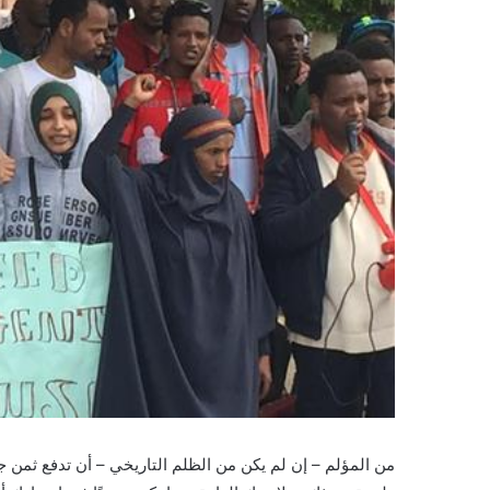
من المؤلم – إن لم يكن من الظلم التاريخي – أن تدفع ثمن