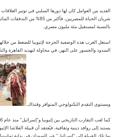
العديد من العوامل كان لها دورها السلبي في توتير العلاقات بي
شريان الحياة للمصريين، فأكثر 
بالنسبة لمستقبل مئة مليون مصري.
استغل الغرب هذه الوضعية الحرجة لإثيوبيا للضغط من خلال
السدود والجسور على النهر، في محاولة لتهديد القاهرة والت
ومستوى التقدم التكنولوجي المتوافر وقتذاك.
يستند إلى روافد دينية وثقافية، فيُعتقد أن قبيلة الفلاشا ال
بها تلك القبيلة إلى “إسرائيل” عبر السودان في بداية ثمانين