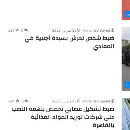
ن
Mohamed Sayed
25 فبراير، 2025
0
287
ضبط شخص تحرش بسيدة أجنبية في
المعادي
دث
Mohamed Sayed
25 فبراير، 2025
0
294
ضبط تشكيل عصابي تخصص بتهمة النصب
على شركات توريد المواد الغذائية
بالقاهرة