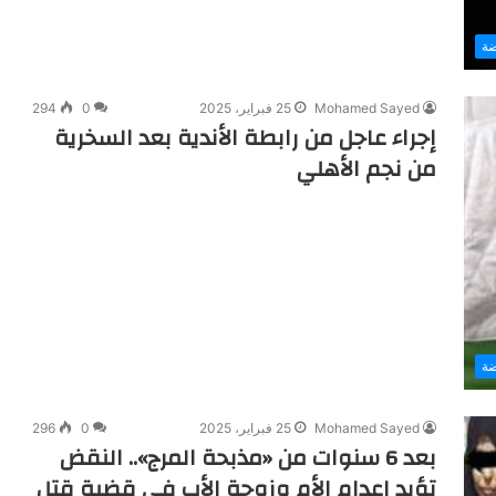
ضة
Mohamed Sayed
25 فبراير، 2025
0
294
إجراء عاجل من رابطة الأندية بعد السخرية
من نجم الأهلي
ضة
Mohamed Sayed
25 فبراير، 2025
0
296
بعد 6 سنوات من «مذبحة المرج».. النقض
تؤيد إعدام الأم وزوجة الأب في قضية قتل