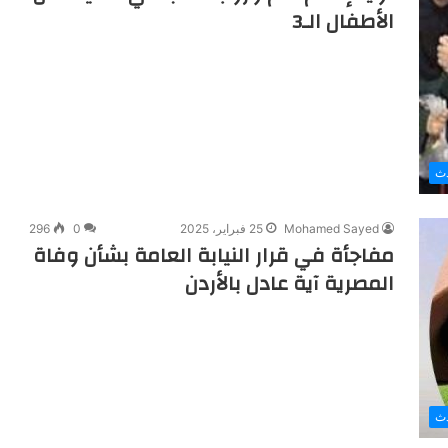
الأطفال الـ3
دث
Mohamed Sayed
25 فبراير، 2025
0
296
مفاجأة في قرار النيابة العامة بشأن وفاة
المصرية آية عادل بالأردن
دث