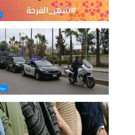
ف
حوا