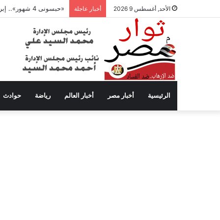
«حبسونى 4 شهور».. إبراهيم سعيد يفتح النار على ابنتيه: والله ما مسامحكم
الأحد, أغسطس 9 2026
أخبار عاجلة
الرئيسية
أخبار مصر
أخبار العالم
رياضة
حوادث