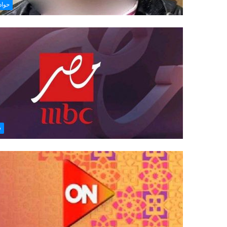
حوا
ف