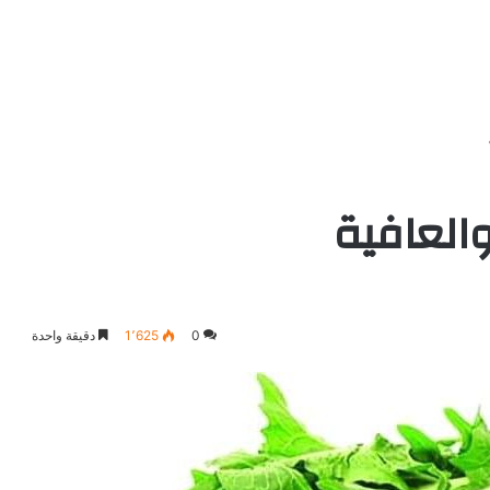
العافية
0
1٬625
دقيقة واحدة