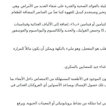
مليئة بالفوائد الصحية والقدرة على شفاء العديد من الأمراض. وهي
خبز وتستخدم كبديل للقهوة كما تعدّ من العناصر المضافة للطعام.
وتعتبر أوراق الهندباء. مصدراً هائلاً للزنك ومركب النياسين والثيامين أو فيتامين «ب1»، إضافة إلى الألياف الغذائية وفيتامينات
سي، وإيه وبي 6 وإي، وفيتامين ب2، وحمض البانتوثينيك (بي 5) وحمض الفوليك، والحديد والكالسيوم والبوتاسيوم والفوسفور
القلب هو المفضل، وهو مليء بالنكهة ويمكن أن يكون مائلاً للمرارة
و غذاء جيد للمصابين بالسكري.
الدهون الموجود في الأطعمة المستهلكة من الامتصاص داخل الأمعاء بما
ف تلك حصول الإمساك ويساعد الأنسولين أي الفروكتان الغذائي في
لما تملكه من نشاط بروبايوتيكي أو المعينات الحيوية. ويرفع