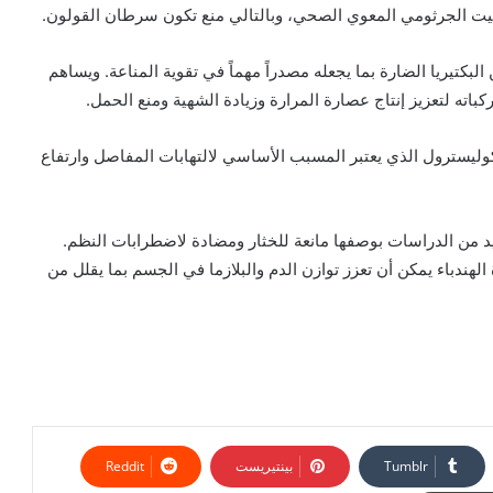
بيت الجرثومي المعوي الصحي، وبالتالي منع تكون سرطان القولون.
لبكتيريا الضارة بما يجعله مصدراً مهماً في تقوية المناعة. ويساهم
باته لتعزيز إنتاج عصارة المرارة وزيادة الشهية ومنع الحمل.
كوليسترول الذي يعتبر المسبب الأساسي لالتهابات المفاصل وارتفاع
يد من الدراسات بوصفها مانعة للخثار ومضادة لاضطرابات النظم.
ندباء يمكن أن تعزز توازن الدم والبلازما في الجسم بما يقلل من
بينتيريست