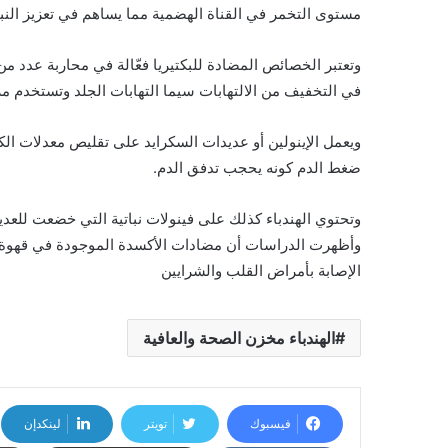
مستوى التخمر في القناة الهضمية مما يساهم في تعزيز الن
وتعتبر الخصائص المضادة للبكتيريا فعّالة في محاربة عدد من ا
في التخفيف من الالتهابات سيما التهابات الجلد وتستخدم مرك
ويعمل الإينولين أو عديدات السكرايد على تقليص معدلات ال
ضغط الدم كونه يحجب تدفق الدم.
وتحتوي الهندباء كذلك على فينولات نباتية التي خضعت للعد
وأظهرت الدراسات أن مضادات الأكسدة الموجودة في قهوة اله
الإصابة بأمراض القلب والشرايين
الهندباء مخزن الصحة والعافية
فيسبوك
تويتر
لينكدإن