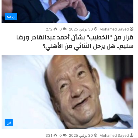
رياضة
Mohamed Sayed
30 يوليو، 2025
0
272
قرار من “الخطيب” بشأن أحمد عبدالقادر ورضا
سليم.. هل يرحل الثنائي من الأهلي؟
فن
Mohamed Sayed
30 يوليو، 2025
0
331