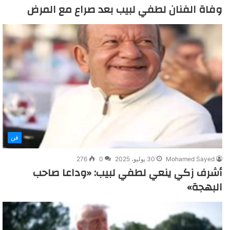
وفاة الفنان لطفي لبيب بعد صراع مع المرض
فن
Mohamed Sayed
30 يوليو، 2025
0
276
أشرف زكي ينعي لطفي لبيب: «وداعا صاحب
البهجة»