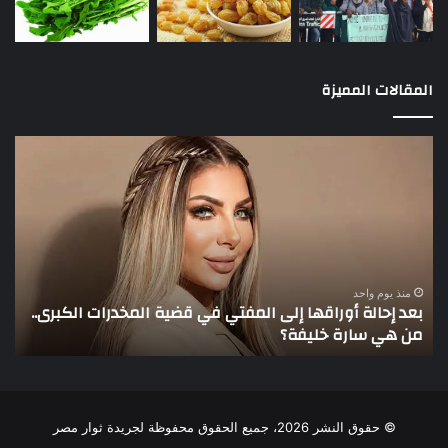
المقالات المميزة
بعد
3
إحالة
لاع
أوراقها
يخ
إلى
أنظ
المفتي
عمو
في
في
قضية
الأ
المخدرات
منذ يوم واحد
بعد إحالة أوراقها إلى المفتي في قضية المخدرات الكبرى..
الكبرى..
من هي سارة خليفة؟
3 لاعبين يخطفون أنظار عم
من
هي
سارة
خليفة؟
© حقوق النشر 2026، جميع الحقوق محفوظة لجريدة ثوار مصر