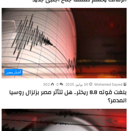
أخبار مصر
Mohamed Sayed
30 يوليو، 2025
0
302
بلغت قوته 8.8 ريختر.. هل تتأثر مصر بزلزال روسيا
المدمر؟