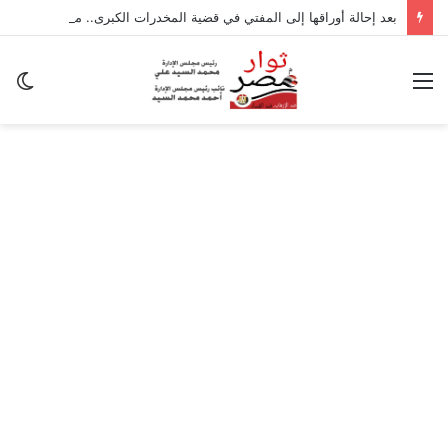
بعد إحالة أوراقها إلى المفتي في قضية المخدرات الكبرى.. من هي سارة خليفة؟
القائمة
ال
ال