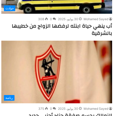
حوادث
Mohamed Sayed
30 يوليو، 2025
0
308
أب ينهي حياة ابنته لرفضها الزواج من خطيبها
بالشرقية
رياضة
Mohamed Sayed
30 يوليو، 2025
0
375
الزمالك يحسم صفقة جناح أجنبى جديد