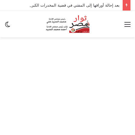
بعد إحالة أوراقها إلى المفتي في قضية المخدرات الكبرى.. من هي سارة خليفة؟
القائمة
ال
ال