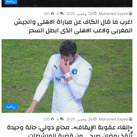
رياضة
Mohamed Sayed
29 نوفمبر، 2025
0
120
اغرب ما قال الكاف عن مباراة الاهلى والجيش
المغربى ولاعب الاهلى الذى ابطل السحر
رياضة
Mohamed Sayed
29 نوفمبر، 2025
0
120
«إلغاء عقوبة الإيقاف».. محامٍ دولي: حالة وحيدة
تُنقذ رمضان صبحي من قضية المنشطات