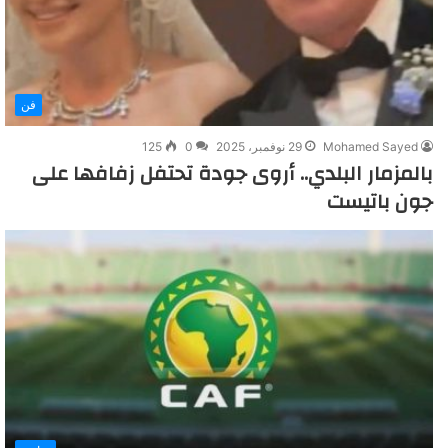
فن
Mohamed Sayed
29 نوفمبر، 2025
0
125
بالمزمار البلدي.. أروى جودة تحتفل زفافها على
جون باتيست