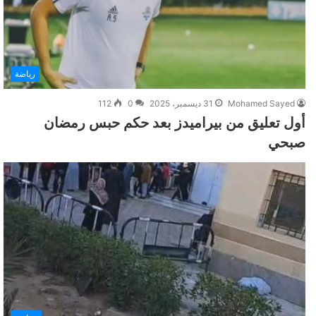
رياضة
Mohamed Sayed
31 ديسمبر، 2025
0
112
أول تعليق من بيراميدز بعد حكم حبس رمضان
صبحي