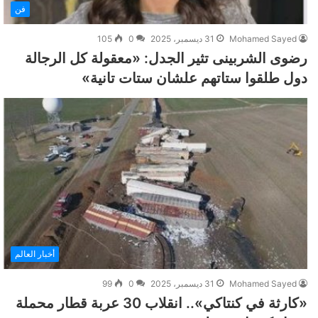
فن
Mohamed Sayed
31 ديسمبر، 2025
0
105
رضوى الشربينى تثير الجدل: «معقولة كل الرجالة
دول طلقوا ستاتهم علشان ستات تانية»
أخبار العالم
Mohamed Sayed
31 ديسمبر، 2025
0
99
«كارثة في كنتاكي».. انقلاب 30 عربة قطار محملة