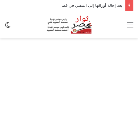
بعد إحالة أوراقها إلى المفتي في قضية المخدرات الكبرى.. من هي سارة خليفة؟
القائمة
ال
ال