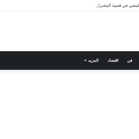
 المفتي في قضية المخدرات الكبرى.. من هي سارة خليفة؟
فن
اقتصاد
المزيد