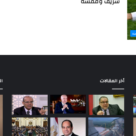
شريف وقفشة
ضة
أخر المقالات
ال
مباريات
بع
الأهلي
إح
في
أو
الدوري
إل
المصري
ال
بالدور
في