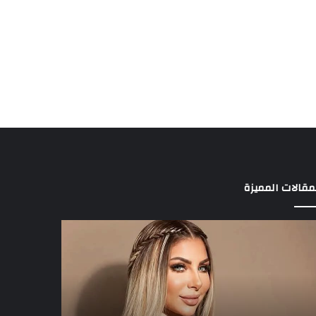
مقالات المميزة
د
3
الة
لاعبين
راقها
يخطفون
ى
أنظار
مفتي
عموتة
في