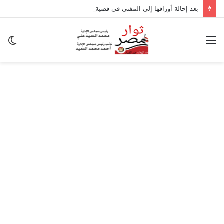
بعد إحالة أوراقها إلى المفتي في قضية المخدرات الكبرى.. من هي سارة خليفة؟
القائمة
ال
ال