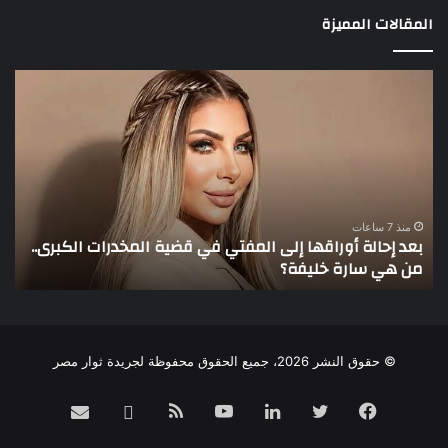
المقالات المميزة
بعد
3
إحالة
لاع
أوراقها
يخ
إلى
أنظ
المفتي
عمو
في
في
قضية
الأ
المخدرات
منذ 7 ساعات
بعد إحالة أوراقها إلى المفتي في قضية المخدرات الكبرى..
الكبرى..
من هي سارة خليفة؟
3 لاعبين يخطفون أنظار عم
من
هي
سارة
خليفة؟
© حقوق النشر 2026، جميع الحقوق محفوظة لجريدة ثوار مصر
فيسبوك
تويتر
لينكدإن
يوتيوب
ملخص
Email
whatsapp