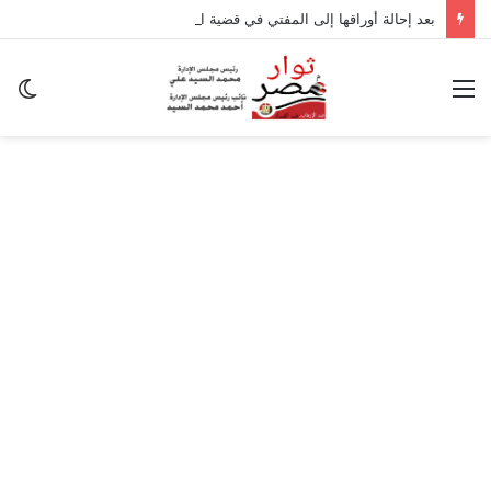
بعد إحالة أوراقها إلى المفتي في قضية المخدرات الكبرى.. من هي سارة خليفة؟
القائمة
ال
ال