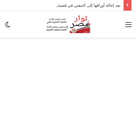
بعد إحالة أوراقها إلى المفتي في قضية المخدرات الكبرى.. من هي سارة خليفة؟
القائمة
ال
ال