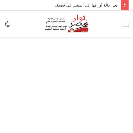
بعد إحالة أوراقها إلى المفتي في قضية المخدرات الكبرى.. من هي سارة خليفة؟
القائمة
ال
ال