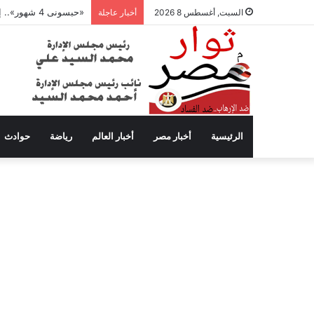
«حبسونى 4 شهور».. إبراهيم سعيد يفتح النار على ابنتيه: والله ما مسامحكم
السبت, أغسطس 8 2026
أخبار عاجلة
الرئيسية
أخبار مصر
أخبار العالم
رياضة
حوادث