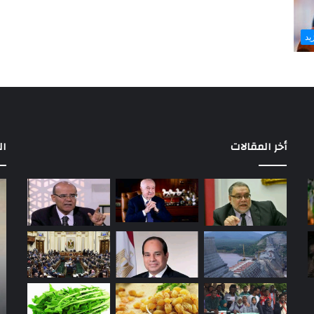
يد
أخر المقالات
ال
خوان
«ح
بيزيرا
4
يتمسك
شه
بالانتقال
إب
إلى
سع
شباب
يف
الأهلي
الن
عل
ء عبد
منذ ساعة واحدة
ابن