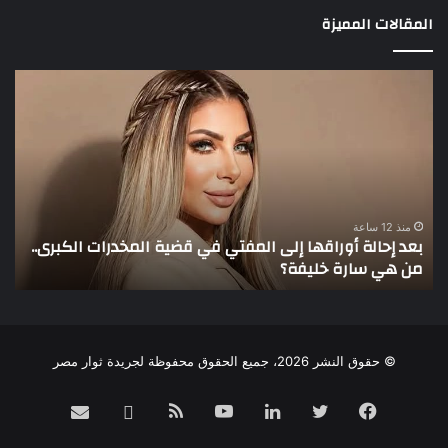
المقالات المميزة
بعد
3
إحالة
لاع
أوراقها
يخ
إلى
أنظ
المفتي
عمو
في
في
قضية
الأ
المخدرات
منذ 12 ساعة
بعد إحالة أوراقها إلى المفتي في قضية المخدرات الكبرى..
الكبرى..
من هي سارة خليفة؟
3 لاعبين يخطفون أنظار عم
من
هي
سارة
خليفة؟
© حقوق النشر 2026، جميع الحقوق محفوظة لجريدة ثوار مصر
فيسبوك
تويتر
لينكدإن
يوتيوب
ملخص
Email
whatsapp