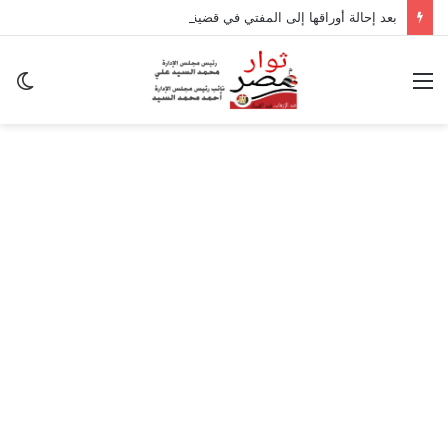
بعد إحالة أوراقها إلى المفتي في قضية المخدرات الكبرى.. من هي سارة خليفة؟
القائمة
ال
ال