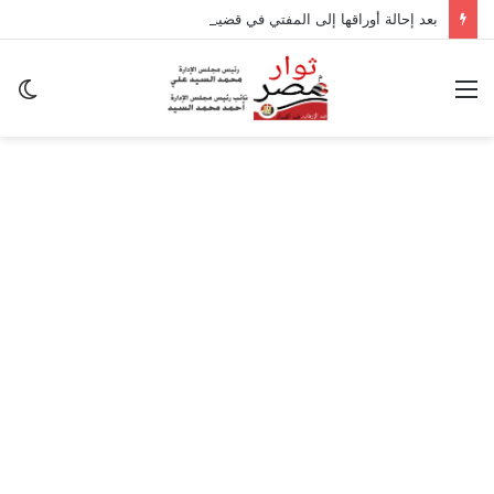
بعد إحالة أوراقها إلى المفتي في قضية المخدرات الكبرى.. من هي سارة خليفة؟
القائمة
ال
ال