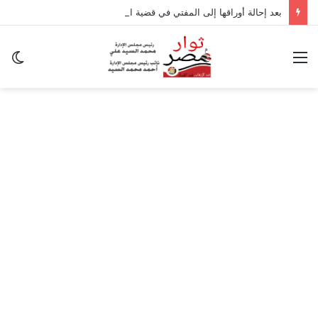
بعد إحالة أوراقها إلى المفتي في قضية المخدرات الكبرى.. من هي سارة خليفة؟
القائمة
ال
ال