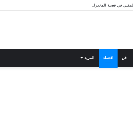
 المفتي في قضية المخدرات الكبرى.. من هي سارة خليفة؟
فن
اقتصاد
المزيد