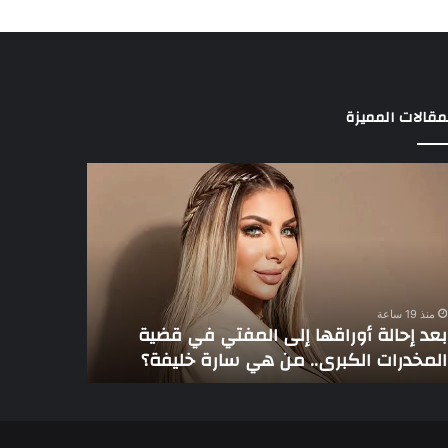
مقالات المميزة
د
3
الة
لاعبين
راقها
يخطفون
ى
أنظار
مفتي
عموتة
في
ية
الأهلي
منذ 19 ساعة
مخدرات
بعد إحالة أوراقها إلى المفتي في قضية
منذ 19 ساعة
كبرى..
المخدرات الكبرى.. من هي سارة خليفة؟
3 لاعبين يخطفون أنظار عموتة في الأهلي
رة
يفة؟