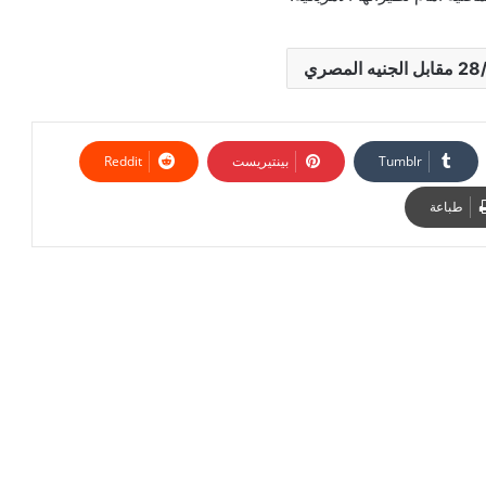
بينتيريست
طباعة