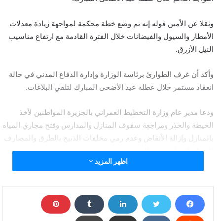
ونقلا عن الأمين قوله إنه تم وضع خطة محكمة لمواجهة زيادة معدلات
الأمطار والسيول والفيضانات خلال الفترة القادمة مع ارتفاع مناسيب
النيل الأزرق.
وأكد أن غرف الطوارئ برئاسة الوزارة وإدارة الدفاع المدني في حالة
انعقاد مستمر خلال عطلة عيد الأضحى المبارك لتلقي البلاغات.
ودعا مدير عام وزارة التخطيط العمراني بالجزيرة المواطنين لأخذ
الحيطة والحذر ومراجعة سقوف المنازل والمدارس وفتح مجاري المياه
بالمنازل وإزالة الأنقاض وعدم رمي مخلفات الذبيح بالطرق والمصارف
للمحافظة على صحة البيئة.
اظهر المزيد
ولفت الأمين إلى استمرار أعمال الطرق بمراحلها المختلفة لربط
القرى ومناطق الإنتاج الزراعي بالطرق القومية وتسهيل نقل السلع
الاستراتيجية والبضائع وتسهيل حركة المواطنين.