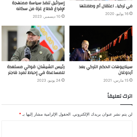
إسرائيل تنفذ سياسة ممنهجة
في تركيا.. اعتقال أم وطفلتها
أمطار الهضبة الإثيوبية.. السودان يضع خطة طوارئ لمواجهة
لإفراغ قطاع غزة من سكانه
ارتفاع مناسيب النيل الأزرق
16 يوليو، 2020
10 ديسمبر، 2023
سيناريوهات الحكم التركي بعد
رئيس الشيشان: قواتي مستعدة
أردوغان
للمساعدة في إحباط تمرد فاجنر
15 مارس، 2021
24 يونيو، 2023
اترك تعليقاً
لن يتم نشر عنوان بريدك الإلكتروني.
الحقول الإلزامية مشار إليها بـ
*