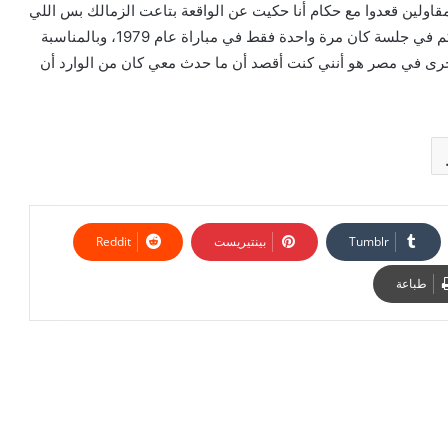
قاولين قعدوا مع حكام أنا حكيت عن الواقعة بتاعت الزمالك بس اللي
حصلت قدامي في عام 1979″.وأوضح: “عندما جلست مع حكم في جلسة كان مرة واحدة فقط في مباراة عام 1979، وبالمناسبة
الأخرى في مصر هو أنني كنت أقصد أن ما حدث معي كان من الوارد أن
بينتيريست
طباعة