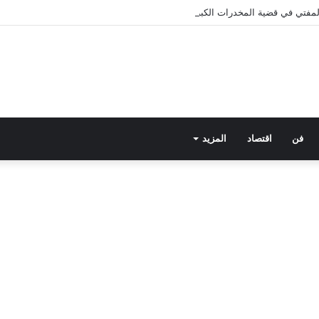
 المفتي في قضية المخدرات الكبرى.. من هي سارة خليفة؟
فن
اقتصاد
المزيد