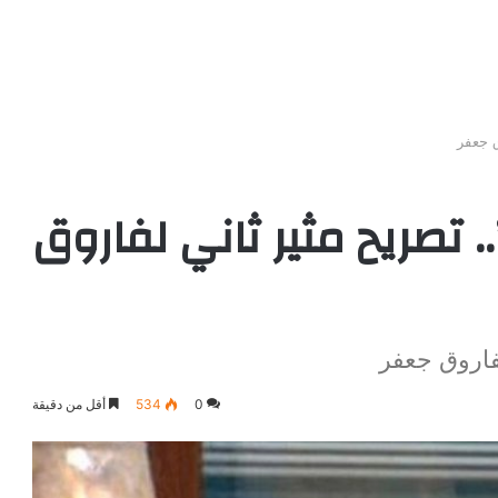
ق جعفر
 تصريح مثير ثاني لفاروق
فاروق جعفر
0
534
أقل من دقيقة