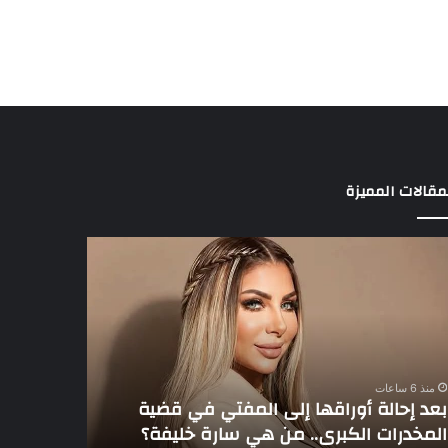
مقالات المميزة
د
3
الة
لاعبين
راقها
يخطفون
ى
أنظار
مفتي
عموتة
في
ية
الأهلي
منذ 6 ساعات
مخدرات
بعد إحالة أوراقها إلى المفتي في قضية
منذ 6 ساعات
كبرى..
المخدرات الكبرى.. من هي سارة خليفة؟
3 لاعبين يخطفون أنظار عموتة في الأهلي