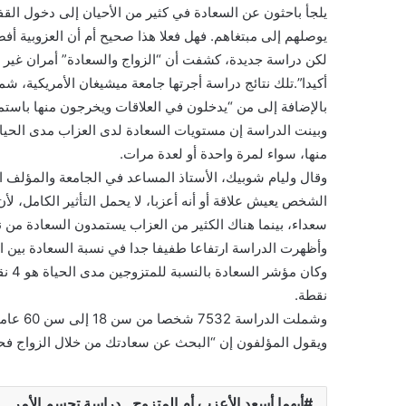
يلجأ باحثون عن السعادة في كثير من الأحيان إلى دخول الق
يوصلهم إلى مبتغاهم. فهل فعلا هذا صحيح أم أن العزوبية أف
لكن دراسة جديدة، كشفت أن “الزواج والسعادة” أمران غير م
أكيدا”.تلك نتائج دراسة أجرتها جامعة ميشيغان الأمريكية، ش
بالإضافة إلى من “يدخلون في العلاقات ويخرجون منها باستمر
وبينت الدراسة إن مستويات السعادة لدى العزاب مدى الحيا
منها، سواء لمرة واحدة أو لعدة مرات.
وقال وليام شوبيك، الأستاذ المساعد في الجامعة والمؤلف ال
الشخص يعيش علاقة أو أنه أعزبا، لا يحمل التأثير الكامل، لأ
سعداء، بينما هناك الكثير من العزاب يستمدون السعادة من 
وأظهرت الدراسة ارتفاعا طفيفا جدا في نسبة السعادة بين الم
نقطة.
وشملت الدراسة 7532 شخصا من سن 18 إلى سن 60 عاما، أغلبهم ممن كان لهم شريك واحد طوال حياتهم.
ويقول المؤلفون إن “البحث عن سعادتك من خلال الزواج فحسب
أيهما أسعد الأعزب أم المتزوج.. دراسة تحسم الأمر