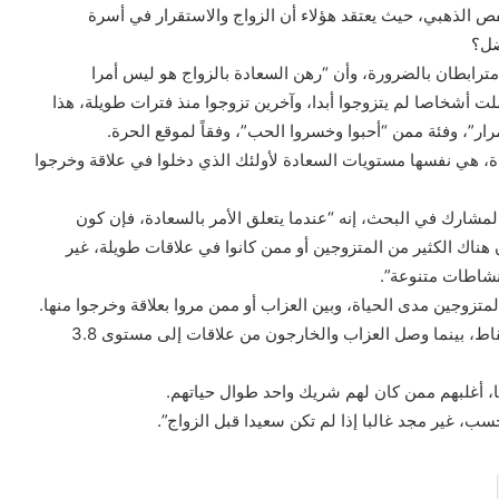
فص الذهبي، حيث يعتقد هؤلاء أن الزواج والاستقرار في أسرة
ضل؟
ترابطان بالضرورة، وأن “رهن السعادة بالزواج هو ليس أمرا
ملت أشخاصا لم يتزوجوا أبدا، وآخرين تزوجوا منذ فترات طويلة، هذا
ار”، وفئة ممن “أحبوا وخسروا الحب”، وفقاً لموقع الحرة.
ة، هي نفسها مستويات السعادة لأولئك الذي دخلوا في علاقة وخرجوا
مشارك في البحث، إنه “عندما يتعلق الأمر بالسعادة، فإن كون
ن هناك الكثير من المتزوجين أو ممن كانوا في علاقات طويلة، غير
نشاطات متنوعة”.
تزوجين مدى الحياة، وبين العزاب أو ممن مروا بعلاقة وخرجوا منها.
وكان مؤشر السعادة بالنسبة للمتزوجين مدى الحياة هو 4 نقاط، بينما وصل العزاب والخارجون من علاقات إلى مستوى 3.8
، غير مجد غالبا إذا لم تكن سعيدا قبل الزواج”.