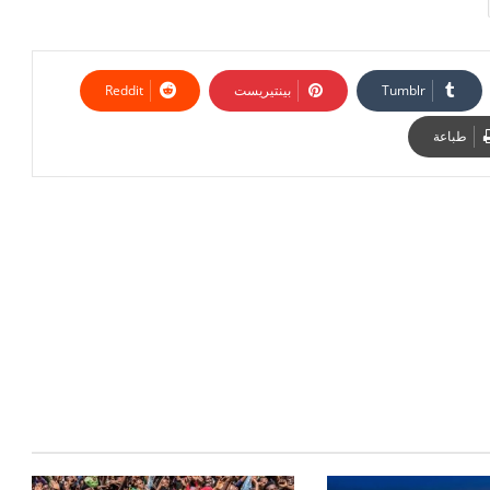
بينتيريست
طباعة