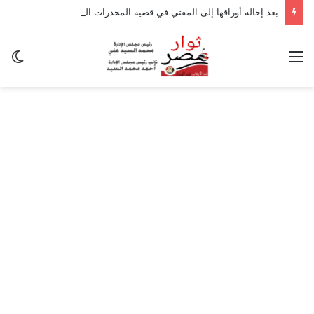
بعد إحالة أوراقها إلى المفتي في قضية المخدرات الكبرى.. من هي سارة خليفة؟
القائمة
ال
ال