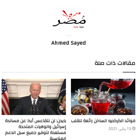
"فيروس كورونا"
Ahmed Sayed
مقالات ذات صلة
فوائد الكركديه الساخن رائعة للقلب
بايدن: لن نتقاعس أبدا عن مساندة
إسرائيل والولايات المتحدة
13 يناير، 2021
مستعدة لتوفير جميع سبل الدعم
المناسبة