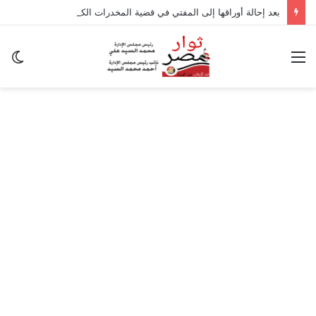
بعد إحالة أوراقها إلى المفتي في قضية المخدرات الكبرى.. من هي سارة خليفة؟
القائمة
ال
ال