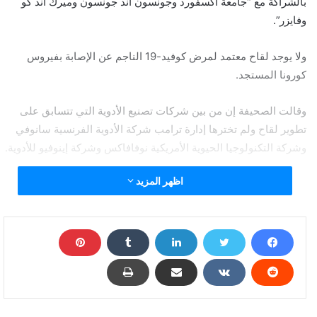
بالشراكة مع “جامعة أكسفورد وجونسون آند جونسون وميرك آند كو
وفايزر”.
ولا يوجد لقاح معتمد لمرض كوفيد-19 الناجم عن الإصابة بفيروس
كورونا المستجد.
وقالت الصحيفة إن من بين شركات تصنيع الأدوية التي تتسابق على
تطوير لقاح ولم تخترها إدارة ترامب شركة الأدوية الفرنسية سانوفي
وشركة التكنولوجيا الحيوية الأمريكية نوفافاكس وشركة إينوفيو للأدوية.
اظهر المزيد
وأفادت الصحيفة نقلا عن مسئولين، بأن الإعلان عن القرار سيتم في
البيت الأبيض خلال الأسابيع القليلة المقبلة.
ولم ترد وزارة الصحة والخدمات الإنسانية الأمريكية والبيت الأبيض على
طلب للتعليق.
إدارة ترامب تختار خمس شركات مرشحة لإنتاج لقاح