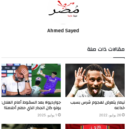
إصابة رئيس نادي إيطالي بفيروس كورونا
Ahmed Sayed
مقالات ذات صلة
نيمار يتعرض لهجوم شرس بسبب
جوارديولا بعد السقوط أمام الهلال:
خداعه
بونو كان الجدار الذي حطم أحلامنا!
26 يوليو، 2022
1 يوليو، 2025