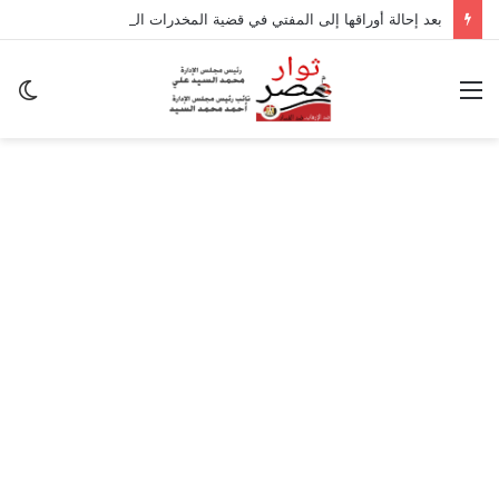
بعد إحالة أوراقها إلى المفتي في قضية المخدرات الكبرى.. من هي سارة خليفة؟
القائمة
ال
ال