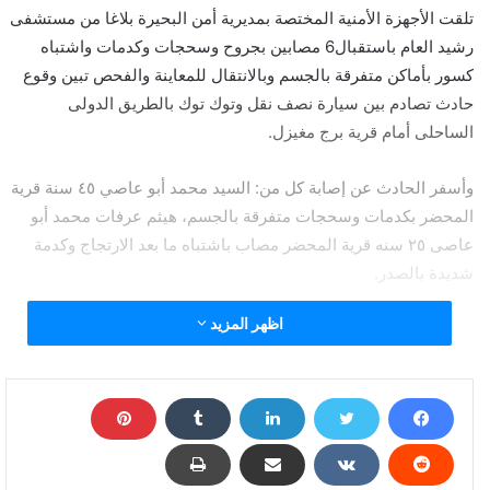
تلقت الأجهزة الأمنية المختصة بمديرية أمن البحيرة بلاغا من مستشفى
رشيد العام باستقبال6 مصابين بجروح وسحجات وكدمات واشتباه
كسور بأماكن متفرقة بالجسم وبالانتقال للمعاينة والفحص تبين وقوع
حادث تصادم بين سيارة نصف نقل وتوك توك بالطريق الدولى
الساحلى أمام قرية برج مغيزل.
وأسفر الحادث عن إصابة كل من: السيد محمد أبو عاصي ٤٥ سنة قرية
المحضر بكدمات وسحجات متفرقة بالجسم، هيثم عرفات محمد أبو
عاصى ٢٥ سنه قرية المحضر مصاب باشتباه ما بعد الارتجاج وكدمة
شديدة بالصدر.
اظهر المزيد
كما تسبب الحادث فى إصابة عرفات محمد ابو عاصى ٤٥ سنة قرية
المحضر مصاب بكدمة شديدة بالرأس وجروح متعددة وسحجات بفروة
الرأس، وراضى حجازى المغربي ٤٢ سنة مطوبس مصاب بجروح
متعددة بالجسم وكدمات بالرأس و كدمة شديدة بالظهر واشتباه ما بعد
الارتجاج،و محمد محمد جروان ١٥ سنة مطوبس مصاب باشتباه ما بعد
الارتجاج وكدمات وسحجات متفرقة بالجسم وكدمة شديدة بالركبة،و