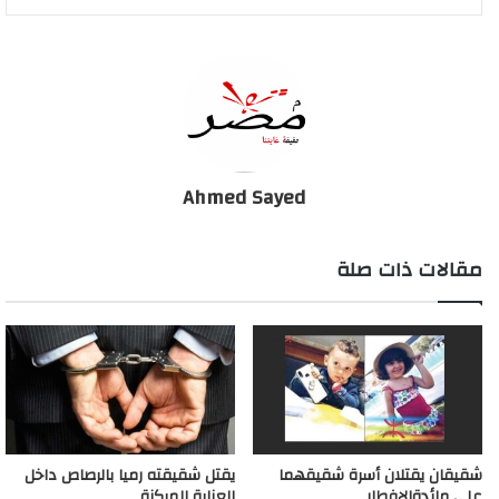
شيماء محمد جروان ٢٠ سنة مطوبس، مصابة بكسور متفرقة ومتعددة
بالجسم ونزيف داخلى واضطراب بدرجة الوعى وارتجاج بالمخ.
وتم نقل المصابين للمستشفى المركزى برشيد وجار عمل الإسعافات
الأولية والأشعة والفحوصات الطبية اللازمة .. وتحرر المحضر اللازم
للعرض على النيابة العامة لمباشرة التحقيق.
Ahmed Sayed
مقالات ذات صلة
إصابة 6 أشخاص في حادث تصادم بين سيارة نصف نقل
وتوك توك برشيد
شقيقان يقتلان أسرة شقيقهما
يقتل شقيقته رميا بالرصاص داخل
على مائدةالإفطار
العناية المركزة