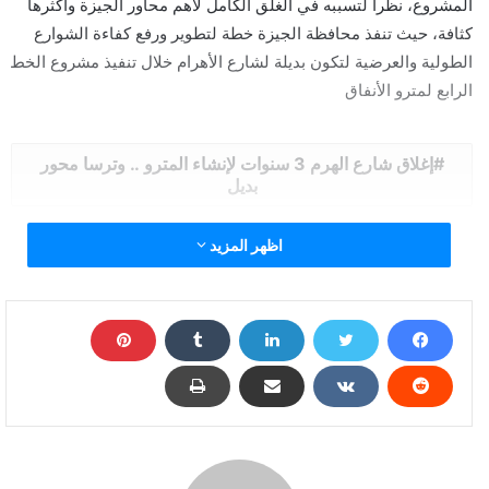
المشروع، نظرا لتسببه في الغلق الكامل لأهم محاور الجيزة وأكثرها
كثافة، حيث تنفذ محافظة الجيزة خطة لتطوير ورفع كفاءة الشوارع
الطولية والعرضية لتكون بديلة لشارع الأهرام خلال تنفيذ مشروع الخط
الرابع لمترو الأنفاق
إغلاق شارع الهرم 3 سنوات لإنشاء المترو .. وترسا محور
بديل
اظهر المزيد