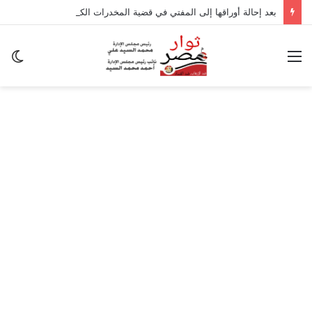
بعد إحالة أوراقها إلى المفتي في قضية المخدرات الكبرى.. من هي سارة خليفة؟
القائمة
ال
ال