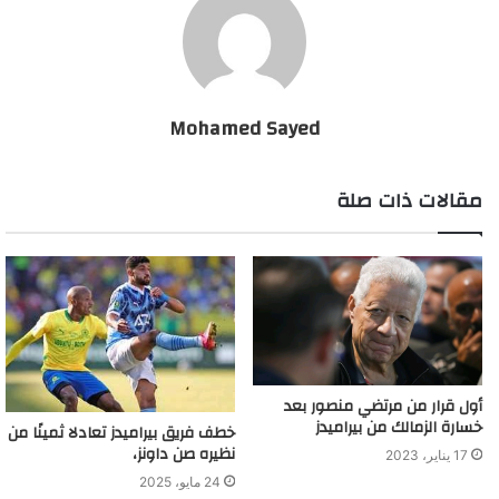
المباريات الكبيرة.
إلغاء مباراة الزمالك والجيش لإصابة عمرو جمال بكورونا
Mohamed Sayed
مقالات ذات صلة
أول قرار من مرتضي منصور بعد
خسارة الزمالك من بيراميدز
خطف فريق بيراميدز تعادلا ثمينًا من
نظيره صن داونز،
17 يناير، 2023
24 مايو، 2025