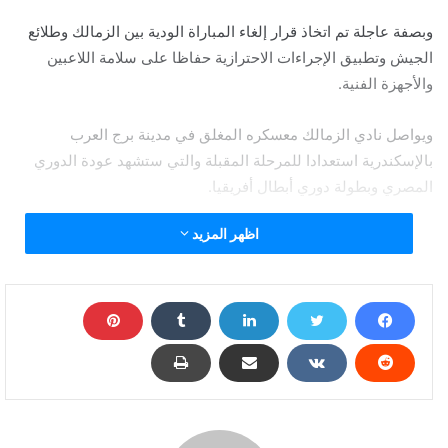
وبصفة عاجلة تم اتخاذ قرار إلغاء المباراة الودية بين الزمالك وطلائع
الجيش وتطبيق الإجراءات الاحترازية حفاظا على سلامة اللاعبين
والأجهزة الفنية.
ويواصل نادي الزمالك معسكره المغلق في مدينة برج العرب
بالإسكندرية استعدادا للمرحلة المقبلة والتي ستشهد عودة الدوري
المصري وبطولة دوري أبطال أفريقيا.
اظهر المزيد
وبعد إلغاء مباراة طلائع الجيش يستعد نادي الزمالك للمباراة الودية
القادمة والتي سيواجه فيها فريق بيراميدز يوم الخميس الموافق 23
يوليو تحضيرا لعودة مباريات الدوري المصري الممتازويسعى المدير
الفني الفرنسي لنادي الزمالك باتريس كارتيرون التحضير لمباراة نصف
نهائي دوري أبطال أفريقيا والتي سيواجه فيها فريق الرجاء المغربي ,
والتتويج في نهاية المشوار بالحلم الإفريقي من أجل إسعاد الجماهير.
كما يعمل المدير الفني الفرنسي على تجهيز اللاعبين فنيا وبدنيا من
أجل الدوري المصري ودوري أبطال أفريقيا , والدخول مبكرا في أجواء