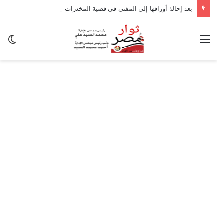
بعد إحالة أوراقها إلى المفتي في قضية المخدرات الكبرى.. من هي سارة خليفة؟
القائمة
ال
ال