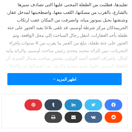
تقليدها، فطلبت من الطفلة المجنى عليها التى تصادف سيرها
بالشارع، بالقرب من مسكنها، اللعب معها، واصطحبتها لمدخل عقار،
وشنقتها بحبل بموتور مياه، وانصرفت من المكان عقب ارتكاب
الجريمةكان مركز شرطة أوسيم، قد تلقى بلاغا يفيد العثور على جثة
طفلة بأحد العقارات، انتقل رجال المباحث إلى محل الواقعة، وتم
العثور على جثة طفلة، تبلغ من العمر ما يقرب من 4 سنوات.بإجراء
التحريات، تبين للرائد محمد مجدى رئيس مباحث أوسيم، والرائد وليد
كمال، بإشراف العقيد أحمد الويليى مفتش مباحث شمال الجيزة، أن
الطفلة المجنى عليها، تقيم بصحبة والدتها، بعد انفصالها عن والدها،
وأنها أثناء لهوها باشلارع، بالقرب من منزل والدتها، طلبت منها طفلة
اظهر المزيد
تبلغ من العمر 12 سنة اللعب معها بمدخل عقار، ثم خنقتها وعلقتها
بحبل بموتور مياه، أدى إلى مفارقتها الحياة.تمكن رجال المباحث من
كشف هوية الطفلة المتهمة وضبطها، وحرر محضر بالواقعة، وأخطر
اللواء محمود طارق مرزوق مدير أمن الجيزة، واللواء محمود السبيلى
مدير الإدارة العامة لمباحث الجيزة، وباشرت النيابة التحقيق.
إيداع طفلة متهمة بقتل أخرى إحدى دور الرعاية: شنقتها