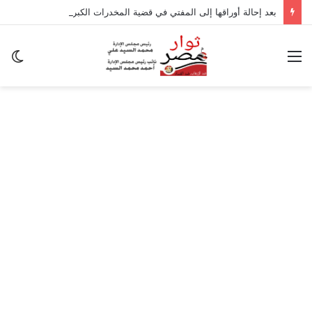
بعد إحالة أوراقها إلى المفتي في قضية المخدرات الكبرى.. من هي سارة خليفة؟
القائمة
ال
ال