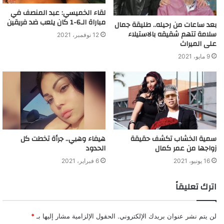
لقاء الخميسي: عبد المنصف في
مباراة الـ6-1 كان يلعب ضد فريقين
بعد ساعات من رحيله.. طليقة جمال
سلامة تتهم شقيقه بالاستيلاء
12 نوفمبر، 2021
على الميراث
9 مايو، 2021
سمية الخشاب تكشف حقيقة
هيفاء وهبي.. جرأة تخطت كل
زواجها من عمر كمال
الحدود
16 يونيو، 2021
6 فبراير، 2021
اترك تعليقاً
لن يتم نشر عنوان بريدك الإلكتروني.
الحقول الإلزامية مشار إليها بـ
*