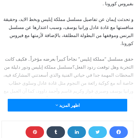
بفيروس كورونا .
و تحدثت إيمان عن تفاصيل مسلسل مملكة إبليس وبخط الايد، وحقيقة
منافستها مع غادة عادل ورانيا يوسف، وسبب اعتذارها عن مسلسل
البرنس وموقفها من البطولة المطلقة، بالإضافة لأزمتها مع فيروس
كورونا.
حقق مسلسل “مملكة إبليس” نجاحاً كبيراً بعرضه مؤخراً.. فكيف كانت
التجربة وهل توقعت ردود الفعل؟مسلسل مملكة إبليس ودور دليلة من
المحطات المهمة جدا في حياتي الفنية والذي أسعدتني المشاركة فيه،
خاصة أنه مع كوكبة رائعة من النجوم مثل غادة عادل وسلوى خطاب
ورانيا يوسف وصبري فواز وكريم قاسم وأحمد داوود، كما أن العمل مع
المؤلف المميز محمد أمين راضي بصراحة يشكّل إضافة إلى أي فنان،
اظهر المزيد
لأن الأفكار خارج الصندوق وغير متوقعة، وكذلك الأدوار والتطور الخاص
بالأحداث، وبوجه عام قصة المسلسل مثيرة للجدل، أما نجاح المسلسل
وردود الفعل “دليلة” فكانت أكبر من توقعاتي، وحقيقة أسعدني هذا
النجاح وله وقع خاص عندي، خاصة أن التحضيرات للشخصية