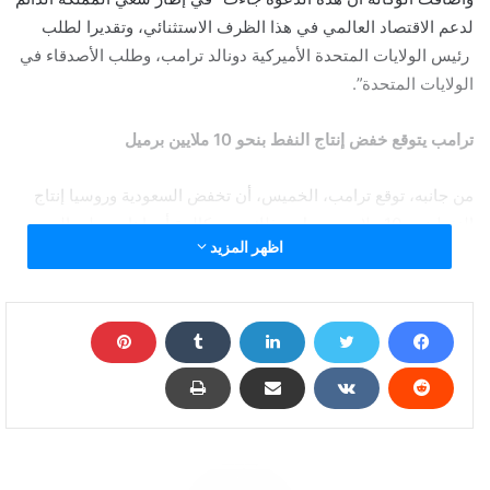
لدعم الاقتصاد العالمي في هذا الظرف الاستثنائي، وتقديرا لطلب
رئيس الولايات المتحدة الأميركية دونالد ترامب، وطلب الأصدقاء في
الولايات المتحدة”.
ترامب يتوقع خفض إنتاج النفط بنحو 10 ملايين برميل
من جانبه، توقع ترامب، الخميس، أن تخفض السعودية وروسيا إنتاج
النفط نحو 10 ملايين برميل، وذلك بعد مكالمة أجراها مع ولي العهد
اظهر المزيد
السعودي الأمير محمد بن سلمان.
وكتب ترامب: “تحدثت للتو مع صديقي (ولي العهد) السعودي، الذي
تحدث إلى الرئيس الروسي (فلاديمير) بوتن. أتوقع وآمل أن يخفضان
الإنتاج حوالي 10 ملايين برميل، وربما أكثر بكثير، وهو ما إذا حدث،
سيكون شيئا عظيما لصناعة النفط والغاز!”.
قفزة في أسعار النفط