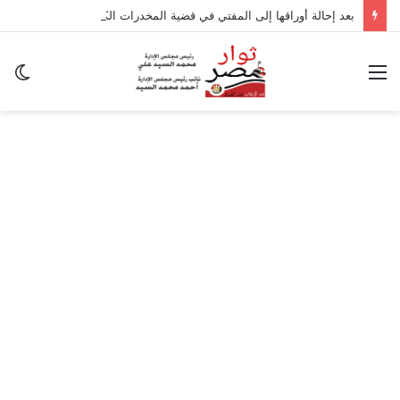
بعد إحالة أوراقها إلى المفتي في قضية المخدرات الكبرى.. من هي سارة خليفة؟
القائمة
ال
ال