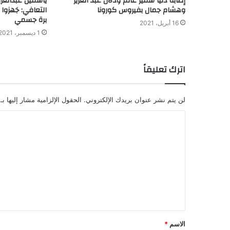
إصابة دنيا سمير غانم ودلال عبد العزيز
ياسمين عبدالعز
وهشام جمال بفيروس كورونا
التعافي: جَهزو
برة جسمي
16 أبريل، 2021
1 ديسمبر، 2021
اترك تعليقاً
لن يتم نشر عنوان بريدك الإلكتروني.
الحقول الإلزامية مشار إليها بـ
الاسم
*