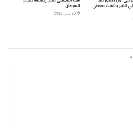
يز في أول ظهور بعد
هبة السيسي تعلن إصابتها بمرض
ا لي القبر وشفت معدتي
السرطان
20 يناير، 2026
*