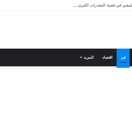
 المفتي في قضية المخدرات الكبرى.. من هي سارة خليفة؟
فن
اقتصاد
المزيد