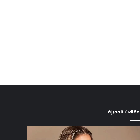
مقالات المميزة
د
3
الة
لاعبين