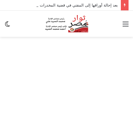
بعد إحالة أوراقها إلى المفتي في قضية المخدرات الكبرى.. من هي سارة خليفة؟
القائمة
ال
ال