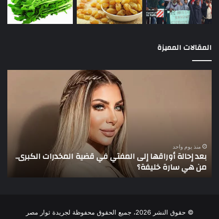
المقالات المميزة
بعد
3
إحالة
لاع
أوراقها
يخ
إلى
أنظ
المفتي
عمو
في
في
قضية
الأ
المخدرات
منذ يوم واحد
بعد إحالة أوراقها إلى المفتي في قضية المخدرات الكبرى..
الكبرى..
من هي سارة خليفة؟
3 لاعبين يخطفون أنظار عم
من
هي
سارة
خليفة؟
© حقوق النشر 2026، جميع الحقوق محفوظة لجريدة ثوار مصر