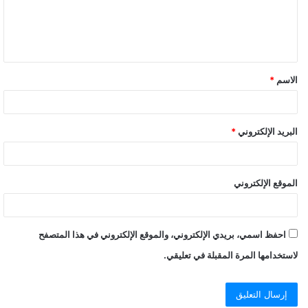
وكما أوضح هاشالو في واحدة من آخر مقابلاته، فإن جذور التهميش
الذي يعاني منه أفراد أورومو تمتد أبعد من الأحداث الأخيرة. والشهر
الماضي، دعا المغني إلى إزالة تمثال الإمبراطور منليك الثاني من حي
بياسا في العاصمة.
الاسم
*
الاحتجاجات تبرز فشل آبي أحمد في القضاء على
الانقسامات في إثيوبيا
البريد الإلكتروني
*
الموقع الإلكتروني
احفظ اسمي، بريدي الإلكتروني، والموقع الإلكتروني في هذا المتصفح
لاستخدامها المرة المقبلة في تعليقي.