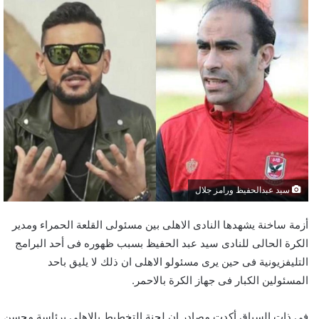
سيد عبدالحفيظ ورامز جلال
أزمة ساخنة يشهدها النادى الاهلى بين مسئولى القلعة الحمراء ومدير
الكرة الحالى للنادى سيد عبد الحفيظ بسبب ظهوره فى أحد البرامج
التليفزيونية فى حين يرى مسئولو الاهلى ان ذلك لا يليق باحد
المسئولين الكبار فى جهاز الكرة بالاحمر.
فى ذات السياق أكدت مصادر ان لجنة التخطيط بالاهلى برئاسة محسن