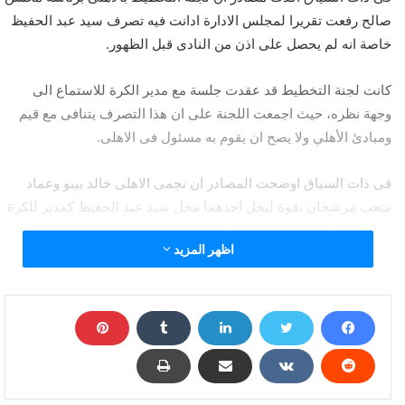
صالح رفعت تقريرا لمجلس الادارة ادانت فيه تصرف سيد عبد الحفيظ
خاصة انه لم يحصل على اذن من النادى قبل الظهور.
كانت لجنة التخطيط قد عقدت جلسة مع مدير الكرة للاستماع الى
وجهة نظره، حيث اجمعت اللجنة على ان هذا التصرف يتنافى مع قيم
ومبادئ الأهلي ولا يصح ان يقوم به مسئول فى الاهلى.
فى ذات السياق اوضحت المصادر ان نجمى الاهلى خالد بيبو وعماد
متعب مرشحان بقوة ليحل احدهما محل سيد عبد الحفيظ كمدير للكرة
فى حال تم اتخاذ قرار بالاطاحة بالاخير.
اظهر المزيد
واثار ظهور سيد عبد الحفيظ فى برنامج رامز مجنون رسمى حالة من
الغضب داخل الاهلى نظرا للمنصب الهام الذى يشغله، خاصة ان ضيوف
البرنامج يحصلون على مبالغ مالية غير المضايقات والاهانات اثناء
التصوير.