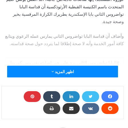
المتحدث باسم الكنيسة القبطية الأرثوذكسية أن قداسة البابا
تواضروس الثاني بابا الإسكندرية بطريرك الكرازة المرقسية بخير
وصحة جيدة.
وأضاف أن قداسة البابا تواضروس الثاني يمارس عمله الرعوي ويتابع
كافة أمور الخدمة وأنه لا صحة إطلاقا لما يتردد حول صحة قداسته.
البابا تواضروس الثاني يرد على خبر إصابته بفيروس كورونا
اظهر المزيد