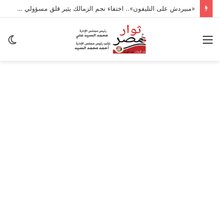
«مبيردش على التليفون».. اختفاء نجم الزمالك يثير قلق مسؤولي «الأبيض»
القائمة
ال
ال