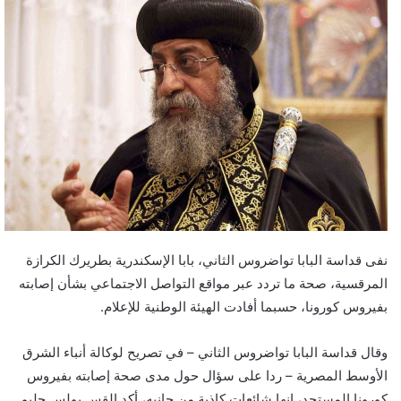
نفى قداسة البابا تواضروس الثاني، بابا الإسكندرية بطريرك الكرازة
المرقسية، صحة ما تردد عبر مواقع التواصل الاجتماعي بشأن إصابته
بفيروس كورونا، حسبما أفادت الهيئة الوطنية للإعلام.
وقال قداسة البابا تواضروس الثاني – في تصريح لوكالة أنباء الشرق
الأوسط المصرية – ردا على سؤال حول مدى صحة إصابته بفيروس
كورونا المستجد، إنها شائعات كاذبة.من جانبه، أكد القس بولس حليم