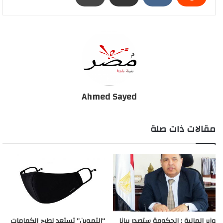
"البنك المركزى":- إحمى نفسك وإدفع إلكترونى والسحب
النقدى من الـATM مجانًا
Ahmed Sayed
مقالات ذات صلة
وزير المالية : الحكومة ستصدر بيانا
“التموين” تستعد لطرح الكمامات