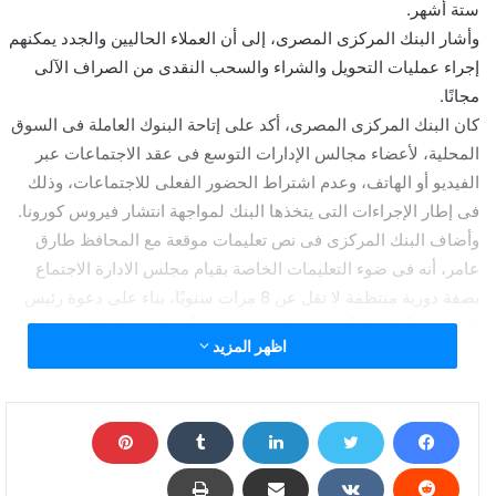
ستة أشهر.
وأشار البنك المركزى المصرى، إلى أن العملاء الحاليين والجدد يمكنهم
إجراء عمليات التحويل والشراء والسحب النقدى من الصراف الآلى
مجانًا.
كان البنك المركزى المصرى، أكد على إتاحة البنوك العاملة فى السوق
المحلية، لأعضاء مجالس الإدارات التوسع فى عقد الاجتماعات عبر
الفيديو أو الهاتف، وعدم اشتراط الحضور الفعلى للاجتماعات، وذلك
فى إطار الإجراءات التى يتخذها البنك لمواجهة انتشار فيروس كورونا.
وأضاف البنك المركزى فى نص تعليمات موقعة مع المحافظ طارق
عامر، أنه فى ضوء التعليمات الخاصة بقيام مجلس الادارة الاجتماع
بصفة دورية منتظمة لا تقل عن 8 مرات سنويًا، بناء على دعوة رئيس
المجلس، أو كلما رأى رئيس المجلس مبرراً لذلك، مع إمكانية مشاركة
اظهر المزيد
الأعضاء فى اجتماعات مجالس إدارات البنوك من خلال الاتصال
الهاتفى أو عبر الفيديو، بعد موافقة رئيس المجلس وإبلاغ أمين سر
المجلس، بما لا يتعدى مرتين خلال العام بالنسبة للعضو الواحد، شريطة
حضور أغلبية أعضاء مجلس الإدارة حضوراً فعلياً.