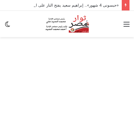
«حبسونى 4 شهور».. إبراهيم سعيد يفتح النار على ابنتيه: والله ما مسامحكم
القائمة
ال
ال