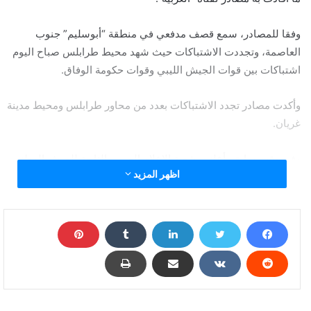
وفقا للمصادر، سمع قصف مدفعي في منطقة “أبوسليم” جنوب
العاصمة، وتجددت الاشتباكات حيث شهد محيط طرابلس صباح اليوم
اشتباكات بين قوات الجيش الليبي وقوات حكومة الوفاق.
وأكدت مصادر تجدد الاشتباكات بعدد من محاور طرابلس ومحيط مدينة
غريان.
وفي وقت سابق، أعلنت شعبة الإعلام الحربي التابعة للجيش الوطني
اظهر المزيد
الليبي، أن سرية من الكتيبة 128 مشاة قد تحركت في اتجاه العاصمة
الليبية طرابلس لإتمام التعزيزات العسكرية لمحاور القتال.
ولا تزال تركيا التي دعمت بشكل كبير خلال الأيام الماضية، فصائل
حكومة الوفاق في قتالها ضد الجيش الليبي بحسب ما أكد الأخير مرارا،
مستمرة على ما يبدو برفد الفصائل في طرابلس بالمقاتلين السوريين.