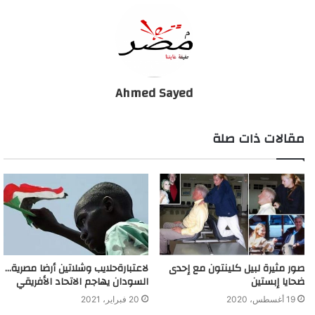
الجيش الليبي: أسقطنا 100 قتيل و22 أسيرًا من المرتزقة
Ahmed Sayed
مقالات ذات صلة
صور مثيرة لبيل كلينتون مع إحدى
لاعتبارةحلايب وشلاتين أرضا مصرية…
ضحايا إبستين
السودان يهاجم الاتحاد الأفريقي
19 أغسطس، 2020
20 فبراير، 2021