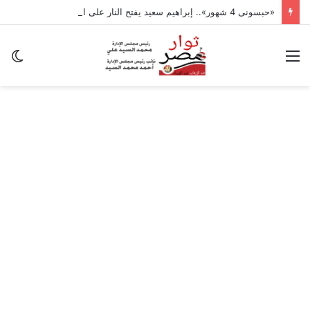
«حبسونى 4 شهور».. إبراهيم سعيد يفتح النار على ابنتيه: والله ما مسامحكم
القائمة
ال
ال